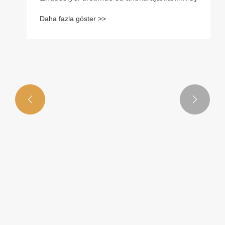


ı, Güvenliği ve Gelecekteki Uygulamaları Nasıl Şekillendirir?
Endüstriyel üretimde su arıtma ajanlarının uygulanma
Daha fazla göster >>