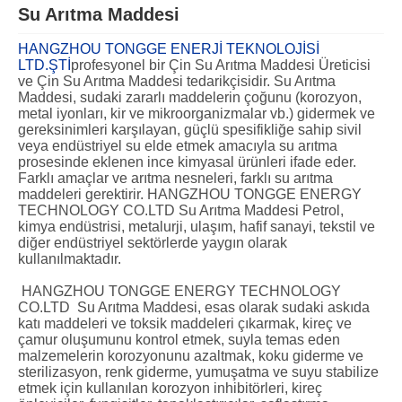
Su Arıtma Maddesi
HANGZHOU TONGGE ENERJİ TEKNOLOJİSİ
LTD.ŞTİ
profesyonel bir Çin Su Arıtma Maddesi Üreticisi
ve Çin Su Arıtma Maddesi tedarikçisidir. Su Arıtma
Maddesi, sudaki zararlı maddelerin çoğunu (korozyon,
metal iyonları, kir ve mikroorganizmalar vb.) gidermek ve
gereksinimleri karşılayan, güçlü spesifikliğe sahip sivil
veya endüstriyel su elde etmek amacıyla su arıtma
prosesinde eklenen ince kimyasal ürünleri ifade eder.
Farklı amaçlar ve arıtma nesneleri, farklı su arıtma
maddeleri gerektirir. HANGZHOU TONGGE ENERGY
TECHNOLOGY CO.LTD Su Arıtma Maddesi Petrol,
kimya endüstrisi, metalurji, ulaşım, hafif sanayi, tekstil ve
diğer endüstriyel sektörlerde yaygın olarak
kullanılmaktadır.
HANGZHOU TONGGE ENERGY TECHNOLOGY
CO.LTD Su Arıtma Maddesi, esas olarak sudaki askıda
katı maddeleri ve toksik maddeleri çıkarmak, kireç ve
çamur oluşumunu kontrol etmek, suyla temas eden
malzemelerin korozyonunu azaltmak, koku giderme ve
sterilizasyon, renk giderme, yumuşatma ve suyu stabilize
etmek için kullanılan korozyon inhibitörleri, kireç