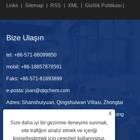
Links
|
Sitemap
|
RSS
|
XML
|
Gizlilik Politikası
|
Bize Ulaşın
tel:
+86-571-88099850
mobil:
+86-18857878591
Faks: +86-571-81693899
e-posta:
joan@qtqchem.com
Adres: Shanshuiyuan, Qingshuiwan Villası, Zhongtai
X
Caddesi, Yuhang Bölgesi, Hangzhou Şehri, Zhejiang
Size daha iyi bir gezinme deneyimi sunmak,
Eyaleti, Çin
site trafiğini analiz etmek ve içeriği
kişiselleştirmek için çerezleri kullanıyoruz.